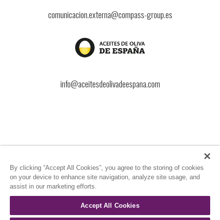
comunicacion.externa@compass-group.es
info@aceitesdeolivadeespana.com
By clicking “Accept All Cookies”, you agree to the storing of cookies
Aviso Legal
LOPDGDD
Política de cookies
Política de privacidad
on your device to enhance site navigation, analyze site usage, and
Conducta proveedores
Política Anticorrupción
assist in our marketing efforts.
Estado de información no financiera (EINF)
Código de conducta
Speakup
Política de Responsabilidad Empresarial
Política de Derechos Humanos
Accept All Cookies
Política de Diligencia Debida de Integridad de Terceras Partes, TPIDD